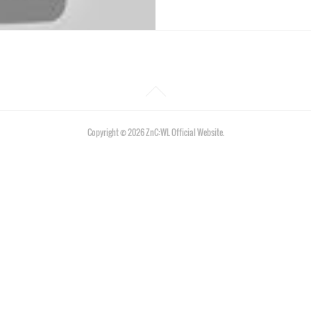
Copyright ©
2026
ZnC:WL Official Website
.