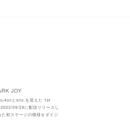
ARK JOY
onとsno.を迎えた 1st
re』を2022/09/29に配信リリースし
行われた初ステージの模様をダイジ