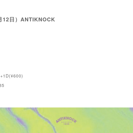
12日）ANTIKNOCK
+1D(¥600)
35