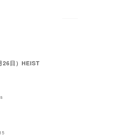
26日）HEIST
ts
15