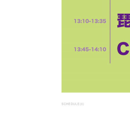
SCHEDULE
(
3
)