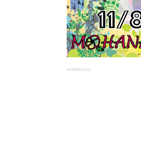
SCHEDULE
(
3
)