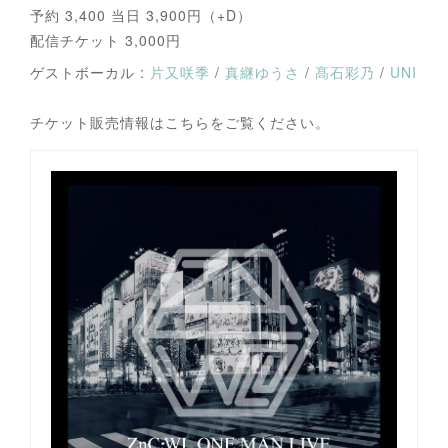
予約 3,400 当日 3,900円（+D）
配信チケット 3,000円
ゲストボーカル :
片又咲季
/
真継ゆうさ
/
髙石彩乃
/
UNI
チケット販売情報はこちらをご覧ください。