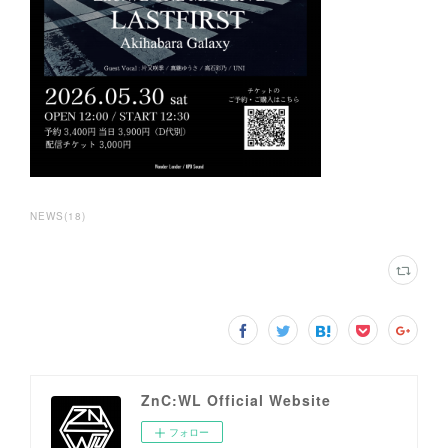
NEWS
(
18
)
ZnC:WL Official Website
フォロー