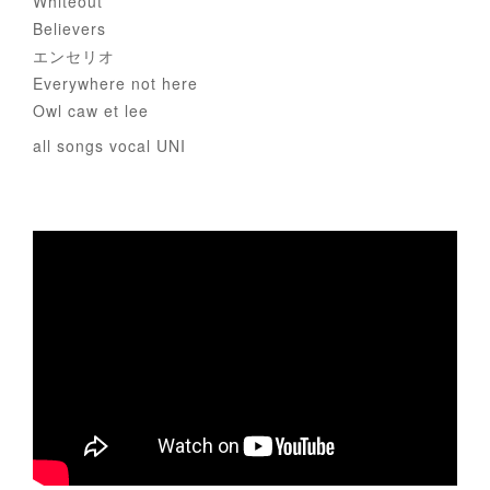
Whiteout
Believers
エンセリオ
Everywhere not here
Owl caw et lee
all songs vocal UNI