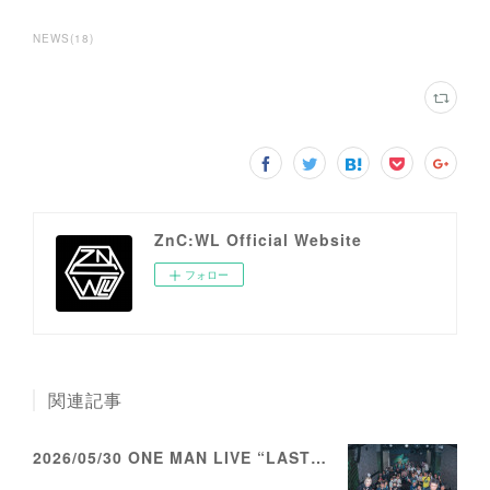
NEWS
(
18
)
ZnC:WL Official Website
フォロー
関連記事
2026/05/30 ONE MAN LIVE “LASTFIRST”