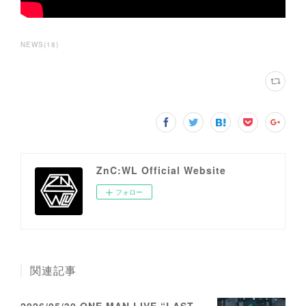
NEWS
(
18
)
ZnC:WL Official Website
フォロー
関連記事
2026/05/30 ONE MAN LIVE “LASTFIRST”